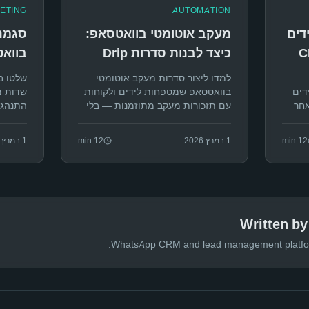
ETING
AUTOMATION
דים
מעקב אוטומטי בוואטסאפ:
סגמנ
 — CRM
כיצד לבנות סדרות Drip
בווא
שממירות לידים
ההודע
למדו ליצור סדרות מעקב אוטומטי
שלטו ב
דים
בוואטסאפ שמטפחות לידים ולקוחות
שדות מ
אחר
עם תזכורות מעקב מתוזמנות — בלי
התנהגו
אפ עסקי עם
מאמץ ידני ועם שיעורי המרה גבוהים.
וצמצום
12
min
1 במרץ 2026
12
min
1 במרץ 2026
Written b
WhatsApp CRM and lead management platfor