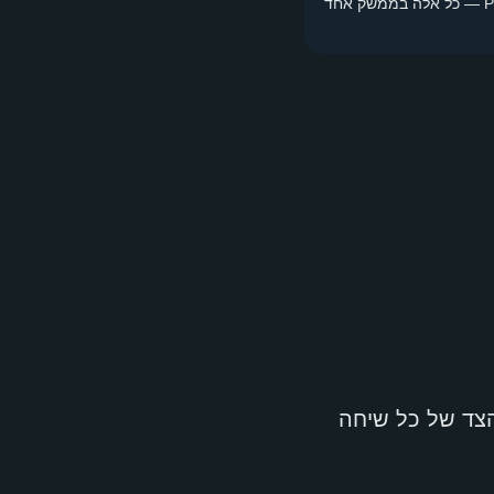
Waiflow כוללת מנוע AI מובנה לסינון לידים, כלי לכידה (קישורי wa.me, אינטגרציה עם מודעות), וניהול Pipeline — כל אלה בממשק אחד
 הצד של כל שיחה