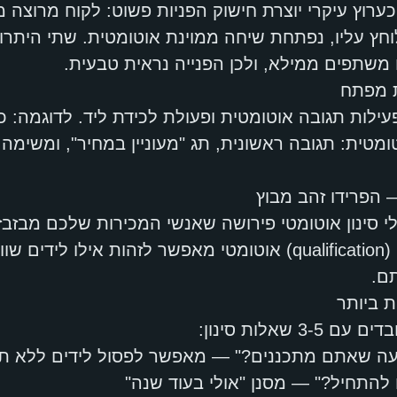
כערוץ עיקרי יוצרת חישוק הפניות פשוט: לקוח מרוצה 
חץ עליו, נפתחת שיחה ממוינת אוטומטית. שתי היתרונ
שתפים ממילא, ולכן הפנייה נראית טבעית.
ילות תגובה אוטומטית ופעולת לכידת ליד. לדוגמה: כ
מטית: תגובה ראשונית, תג "מעוניין במחיר", ומשימה 
— הפרידו זהב מבוץ
לידים לא מתאימים. סינון (qualification) אוטומטי מאפשר לזהות איל
ם.
ת ביותר
 שאלות סינון:
ה שאתם מתכננים?" — מאפשר לפסול לידים ללא תקצ
להתחיל?" — מסנן "אולי בעוד שנה"