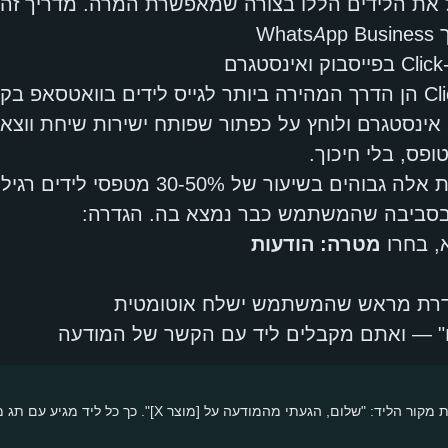
הל את הלידים הללו בצורה שמאפשרת המרה. מדריך זה
מודעות Click-to-WhatsApp הן הדרך המהירה ביותר לגייס לידים בוו
 אינסטגרם ולוחץ על כפתור שפותח ישירות שיחת וו
ופס, בלי חיכוך.
שיעורי ההמרה של מודעות אלה גבוהים בשיעור של 0%
 בסביבה שהמשתמש כבר נמצא בה. הגדרה:
, בחרו
מטרה: הודעות
רת מראש שהמשתמש ישלח אוטומטית
 — ואתם מקבלים ליד עם הקשר של המודעה
קבעו הודעת פתיחה שמסמנת את מקור הליד: "שלום, הגעתי מהמודעה על [מ