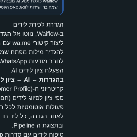
שמחובר ישירות לוואטסאפ העסק
הגדרת לכידת לידים
ב-Waiflow, נווטו אל
הגדר
ליצור קישורי wa.me עם הודעות פתיחה מותאמות אישית לכל מקור
להגדיר מילות מפתח שמפ
לחבר מודעות Click-to-WhatsApp דרך Meta Business API
הפעלת ציון לידים AI
ב
הגדרות ← AI ← ציון לידים
קריטריוני ה-ICP (Ideal Customer Profile) שלכם
ספי ציון לסיווג לידים (חם
פעולות אוטומטיות לכל רמ
לאחר הגדרה, כל ליד חדש 
ובתצוגת ה-Pipeline.
טיפוח לידים עם סדרות drip