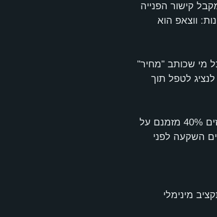
מקבל קישור הפנייה
ות: ווצאפ הוא
ל מי שכותב "מחיר"
לנציג לטפל תוך
יצירת לידים בוואטסאפ בלי סינון אוטומטי פירושה שאנשי המכירות שלכם מבזבזים 40% מזמנם על
ו לידים שווים השקעה לפני
יב מינימלי