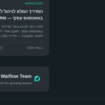
MARKETING
המדריך המלא לניהול לי
בוואטסאפ עסקי
ללא HubSpot
למדו כיצד לבנות צינור מכירות
בוואטסאפ עסקי, לעקוב אחרי לי
ולסגור עסקאות — מדריך שלב 
שלב לבניית CRM לוואטס
Waiflow.
1 במרץ 2026
y Waiflow Team
m for growing teams.