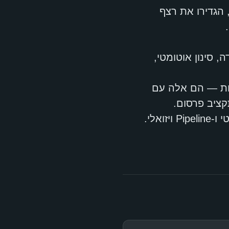
 הגדירו את רצף
, סינון אוטומטי,
ות — הם אלה עם
ציב פרסום.
— כולל ציון AI, סינון אוטומטי ו-Pipeline ויזואלי.