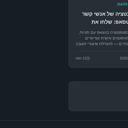
MARK
טציה של אנשי קשר
טסאפ: שלחו את
ה הנכונה לאדם הנכון
סגמנטציה בווצאפ עם תגיות,
ותאמים אישית וטריגרים
תיים — להגדלת שיעורי תגובה
 חסימות בקמפיינים.
min
12