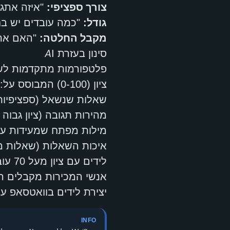
צורך ספציפי:
"איזה אתגר
גודל:
"כמה עובדים יש בחברה?" (לשי
מקבל החלטה:
"האם אתם
סינון בעזרת AI
ציון (0-100) המבוסס על:
שאלות שנשאל (ספציפיות =
מהירות תגובה (ציון גבוה 
מילות מפתח שמעידות על 
איכות השאלות (שאלות מפ
אנשי המכירות מקבלים רק
יצירת לידים בוואטסאפ עם Waiflow — כיצד זה ע
INFO