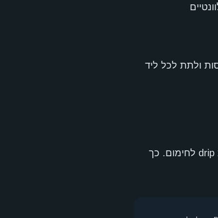
נטיים
ם לנתח הודעות נכנסות ולתת לכל ליד
לידים עם ציון מעל 70 עוברים לנציג מכירות. לידים עם ציון נמוך נכנסים לסדרת drip לחימום. כך