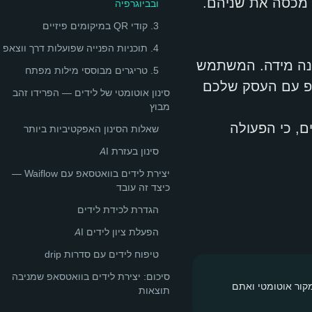
 מכסה את שניהם.
ובביוגרפיה
3. קודי QR במיקומים פיזיים
4. תוכניות הפנייה שפועלות דרך ווצאפ
אטסאפ בקנה מידה. המשתמש
5. טריגרים מבוססי מילות מפתח
צאפ עם העסק שלכם
סינון אוטומטי של לידים — הפרידו זהב
מבוץ
30-5 מטפסי לידים רגילים, כי הפעולה
שאלות הסינון האפקטיביות ביותר
סינון בעזרת AI
יצירת לידים בוואטסאפ עם Waiflow —
כיצד זה עובד
הגדרת לכידת לידים
הפעלת ציון לידים AI
טיפוח לידים עם סדרות drip
סיכום: יצירת לידים בוואטסאפ שמניבה
וצר X]". כך כל ליד מגיע עם תג מקור אוטומטי ואתם
תוצאות