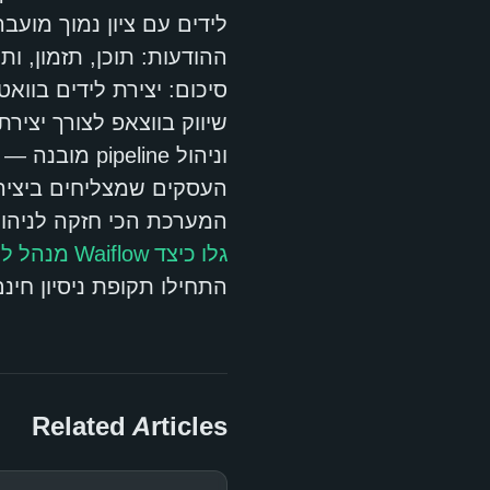
לידים עם ציון נמוך מועברים
ההודעות: תוכן, תזמון, 
סיכום: יצירת לידים בוו
שיווק בווצאפ לצורך יציר
וניהול pipeline מובנה — הם הבסיס שהופך ווצאפ ממשוחח ל-ROI מדיד.
העסקים שמצליחים ביציר
המערכת הכי חזקה לניהו
גלו כיצד Waiflow מנהל לידים מהלכידה ועד הסגירה
התחילו תקופת ניסיון חינם של 4
Related Articles