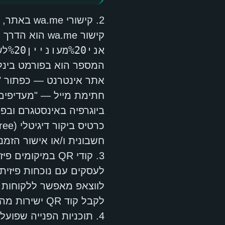
2. קישורי wa.me באתר, בחתימת מייל ובביוגרפיה
קישור wa.me הוא הדרך הפשוטה ביותר לאפשר לכל אחד לפתוח שיחה ישירות. הפורמט הוא:
https://wa.me/972501234567?text=שלום%2C%20אני%20מעוניין%20לשמוע%20עוד
המספר הוא בפורמט בינלא
אתר אינטרנט — כפתור "ד
חתימת מייל — "מעדיפים 
ביוגרפיה באינסטגרם ובפי
כרטיס ביקור דיגיטלי (Linktree וכדומה)
חשבונית ו/או אישור הזמ
3. קודי QR במיקומים פיזיים
לווצאפ מאפשר ללקוחות פ
לקבל קוד QR ישירות מהגדרות WhatsApp Business App.
4. תוכניות הפנייה שפועלות דרך ווצאפ