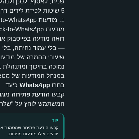
שנית, לאסוף, לסנן ולנ
5 שיטות לכידת לידים דרך WhatsApp Business
1. מודעות Click-to-WhatsApp בפייסבוק ואינסטגרם
רואה מודעה בפייסבוק או
— בלי עמוד נחיתה, בלי ט
נמוכה בחיכוך ומתנהלת
במנהל המודעות של מטא
בחרו
WhatsApp
כיעד
קבעו
הודעת פתיחה
מוגד
המשתמש לוחץ על "שלח"
TIP
יודעים אילו מודעות מניבות.