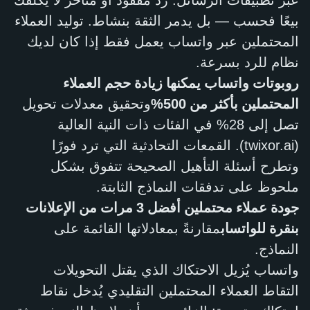
عبر تطبيقات الرسائل. رد مفقود أو متأخر لا يُكلّفك
بيعًا فحسب — بل يدمر الثقة بنشاط. توليد العملاء
المحتملين عبر واتساب يعمل فقط إذا كان لديك
نظام للرد بسرعة.
روبوتات واتساب يمكنها زيادة حجم العملاء
المحتملين بأكثر من 500%
وتحقيق معدلات تحويل
تصل إلى 28% في الفئات ذات النية العالية
(twixor.ai). القمعات التحادثية التي ترد فورًا
وتطرح أسئلة التأهيل الصحيحة تتفوق بشكل
ملحوظ على تدفقات النماذج الثابتة.
جودة عملاء محتملين أفضل 3 مرات من الإعلانات
بنقرة للواتساب
مقارنةً بمعادلاتها القائمة على
النماذج.
واتساب يُزيل الاحتكاك الذي يقتل التحويلات
التقاط العملاء المحتملين التقليدي يُدخل نقاط