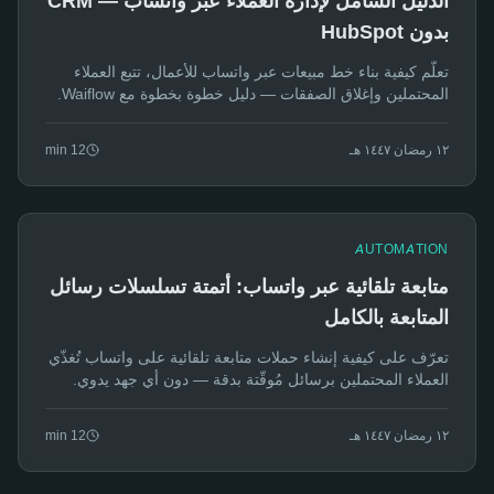
الدليل الشامل لإدارة العملاء عبر واتساب — CRM
بدون HubSpot
تعلّم كيفية بناء خط مبيعات عبر واتساب للأعمال، تتبع العملاء
المحتملين وإغلاق الصفقات — دليل خطوة بخطوة مع Waiflow.
١٢ رمضان ١٤٤٧ هـ
12
min
AUTOMATION
متابعة تلقائية عبر واتساب: أتمتة تسلسلات رسائل
المتابعة بالكامل
تعرّف على كيفية إنشاء حملات متابعة تلقائية على واتساب تُغذّي
العملاء المحتملين برسائل مُوقّتة بدقة — دون أي جهد يدوي.
١٢ رمضان ١٤٤٧ هـ
12
min