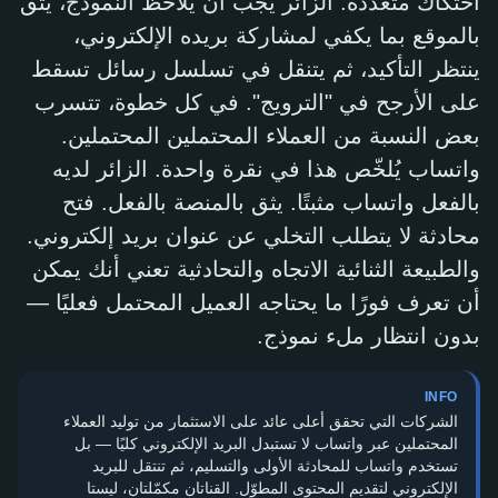
احتكاك متعددة: الزائر يجب أن يلاحظ النموذج، يثق
بالموقع بما يكفي لمشاركة بريده الإلكتروني،
ينتظر التأكيد، ثم يتنقل في تسلسل رسائل تسقط
على الأرجح في "الترويج". في كل خطوة، تتسرب
بعض النسبة من العملاء المحتملين المحتملين.
واتساب يُلخّص هذا في نقرة واحدة. الزائر لديه
بالفعل واتساب مثبتًا. يثق بالمنصة بالفعل. فتح
محادثة لا يتطلب التخلي عن عنوان بريد إلكتروني.
والطبيعة الثنائية الاتجاه والتحادثية تعني أنك يمكن
أن تعرف فورًا ما يحتاجه العميل المحتمل فعليًا —
بدون انتظار ملء نموذج.
INFO
الشركات التي تحقق أعلى عائد على الاستثمار من توليد العملاء
المحتملين عبر واتساب لا تستبدل البريد الإلكتروني كليًا — بل
تستخدم واتساب للمحادثة الأولى والتسليم، ثم تنتقل للبريد
الإلكتروني لتقديم المحتوى المطوّل. القناتان مكمّلتان، ليستا