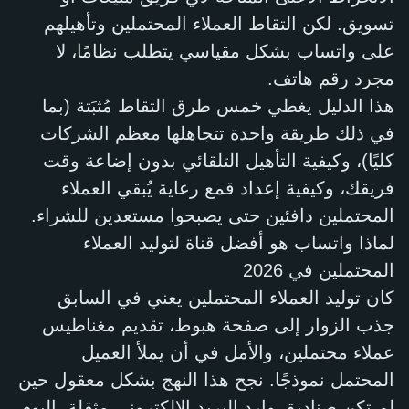
تسويق. لكن التقاط العملاء المحتملين وتأهيلهم
على واتساب بشكل مقياسي يتطلب نظامًا، لا
مجرد رقم هاتف.
هذا الدليل يغطي خمس طرق التقاط مُثبَتة (بما
في ذلك طريقة واحدة تتجاهلها معظم الشركات
كليًا)، وكيفية التأهيل التلقائي بدون إضاعة وقت
فريقك، وكيفية إعداد قمع رعاية يُبقي العملاء
المحتملين دافئين حتى يصبحوا مستعدين للشراء.
لماذا واتساب هو أفضل قناة لتوليد العملاء
المحتملين في 2026
كان توليد العملاء المحتملين يعني في السابق
جذب الزوار إلى صفحة هبوط، تقديم مغناطيس
عملاء محتملين، والأمل في أن يملأ العميل
المحتمل نموذجًا. نجح هذا النهج بشكل معقول حين
لم تكن صناديق وارد البريد الإلكتروني مثقلة. اليوم