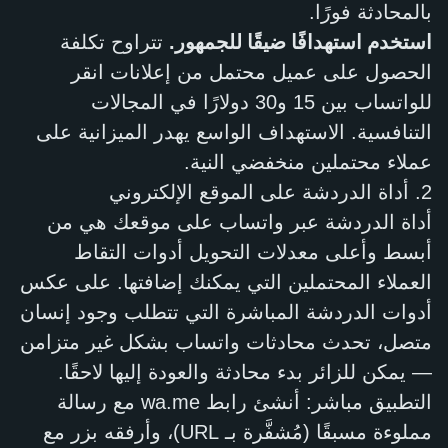
بالمحادثة فورًا.
استخدم استهدافًا ضيقًا للجمهور.
تتراوح تكلفة
الحصول على عميل محتمل من إعلانات انقر
للواتساب بين 15 و30 دولارًا في المجالات
التنافسية. الاستهداف الواسع يهدر الميزانية على
عملاء محتملين منخفضي النية.
2. أداة الدردشة على الموقع الإلكتروني
أداة الدردشة عبر واتساب على موقعك هي من
أبسط وأعلى معدلات التحويل أدوات التقاط
العملاء المحتملين التي يمكنك إضافتها. على عكس
أدوات الدردشة المباشرة التي تتطلب وجود إنسان
متصل، تحدث محادثات واتساب بشكل غير متزامن
— يمكن للزائر بدء محادثة والعودة إليها لاحقًا.
التطبيق مباشر: أنشئ رابط
wa.me
مع رسالة
مملوءة مسبقًا (مُشفَّرة بـ URL)، وأرفقه بزر مع