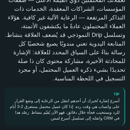
لعملائك المحتملين ذوي القيمة الأعلى — صفقات
المؤسسات، الشراكات المعقدة، الخدمات ذات
التذاكر المرتفعة — الرعاية الآلية غير كافية. هؤلاء
العملاء المحتملون عادةً ما يكتشفون الأتمتة،
وتسلسل Drip النموذجي قد يُضعف العلاقة بنشاط.
المتابعة اليدوية تعني مندوبًا يصيغ شخصيًا كل
رسالة بناءً على السياق المحدد للعلاقة: الإشارة
للمحادثة الأخيرة، مشاركة محتوى كان ذا صلة
تحديدًا بشيء ذكره العميل المحتمل، أو مجرد
التسجيل في اللحظة المناسبة.
TIP
أسرع إشارة تُخبرك أن أحدهم انتقل من الرعاية إلى وضع القرار
على واتساب هي وقت رده. إذا كان عميل محتمل يستغرق 2-3 أيام
للرد ويستجيب فجأة خلال دقائق، فهو الآن يُقيّم بنشاط. رصّد هذا
في CRM وانقله إلى تسلسل أسرع لمس.