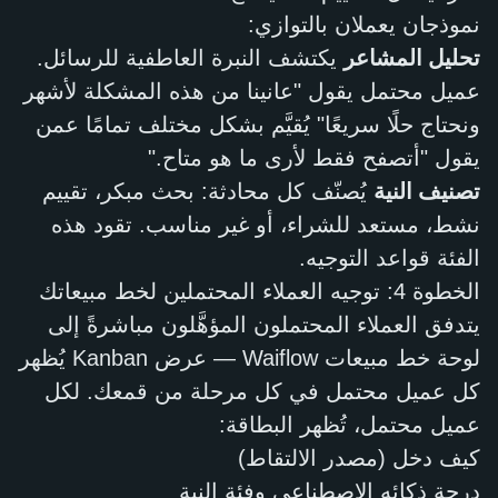
نموذجان يعملان بالتوازي:
تحليل المشاعر
يكتشف النبرة العاطفية للرسائل.
عميل محتمل يقول "عانينا من هذه المشكلة لأشهر
ونحتاج حلًا سريعًا" يُقيَّم بشكل مختلف تمامًا عمن
يقول "أتصفح فقط لأرى ما هو متاح."
تصنيف النية
يُصنّف كل محادثة: بحث مبكر، تقييم
نشط، مستعد للشراء، أو غير مناسب. تقود هذه
الفئة قواعد التوجيه.
الخطوة 4: توجيه العملاء المحتملين لخط مبيعاتك
يتدفق العملاء المحتملون المؤهَّلون مباشرةً إلى
لوحة خط مبيعات Waiflow — عرض Kanban يُظهر
كل عميل محتمل في كل مرحلة من قمعك. لكل
عميل محتمل، تُظهر البطاقة:
كيف دخل (مصدر الالتقاط)
درجة ذكائه الاصطناعي وفئة النية