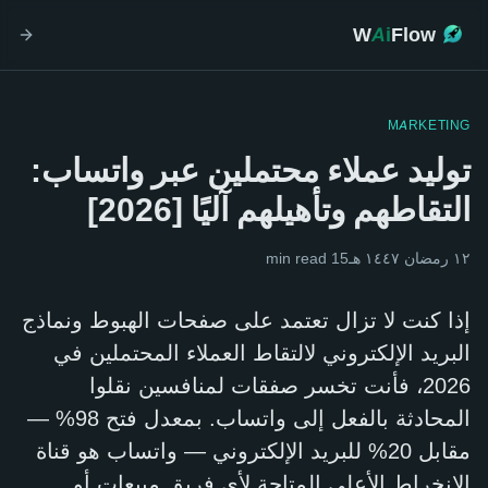
W
Ai
Flow
MARKETING
توليد عملاء محتملين عبر واتساب:
التقاطهم وتأهيلهم آليًا [2026]
١٢ رمضان ١٤٤٧ هـ
15
min read
إذا كنت لا تزال تعتمد على صفحات الهبوط ونماذج
البريد الإلكتروني لالتقاط العملاء المحتملين في
2026، فأنت تخسر صفقات لمنافسين نقلوا
المحادثة بالفعل إلى واتساب. بمعدل فتح 98% —
مقابل 20% للبريد الإلكتروني — واتساب هو قناة
الانخراط الأعلى المتاحة لأي فريق مبيعات أو