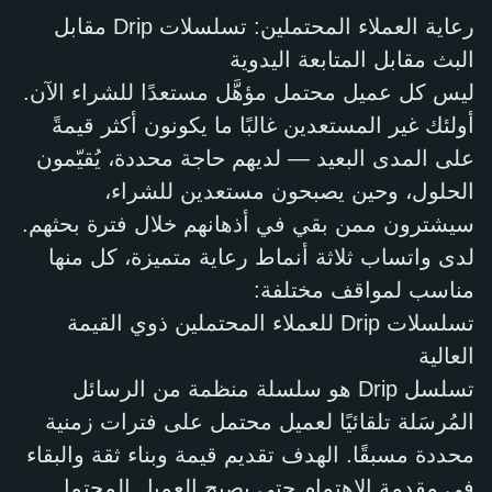
رعاية العملاء المحتملين: تسلسلات Drip مقابل
البث مقابل المتابعة اليدوية
ليس كل عميل محتمل مؤهَّل مستعدًا للشراء الآن.
أولئك غير المستعدين غالبًا ما يكونون أكثر قيمةً
على المدى البعيد — لديهم حاجة محددة، يُقيّمون
الحلول، وحين يصبحون مستعدين للشراء،
سيشترون ممن بقي في أذهانهم خلال فترة بحثهم.
لدى واتساب ثلاثة أنماط رعاية متميزة، كل منها
مناسب لمواقف مختلفة:
تسلسلات Drip للعملاء المحتملين ذوي القيمة
العالية
تسلسل Drip هو سلسلة منظمة من الرسائل
المُرسَلة تلقائيًا لعميل محتمل على فترات زمنية
محددة مسبقًا. الهدف تقديم قيمة وبناء ثقة والبقاء
في مقدمة الاهتمام حتى يصبح العميل المحتمل