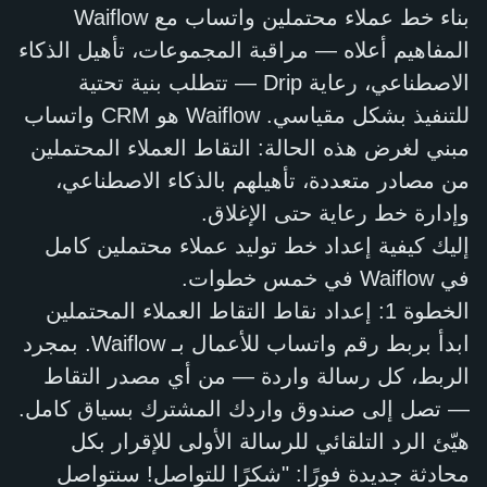
بناء خط عملاء محتملين واتساب مع Waiflow
المفاهيم أعلاه — مراقبة المجموعات، تأهيل الذكاء
الاصطناعي، رعاية Drip — تتطلب بنية تحتية
للتنفيذ بشكل مقياسي. Waiflow هو CRM واتساب
مبني لغرض هذه الحالة: التقاط العملاء المحتملين
من مصادر متعددة، تأهيلهم بالذكاء الاصطناعي،
وإدارة خط رعاية حتى الإغلاق.
إليك كيفية إعداد خط توليد عملاء محتملين كامل
في Waiflow في خمس خطوات.
الخطوة 1: إعداد نقاط التقاط العملاء المحتملين
ابدأ بربط رقم واتساب للأعمال بـ Waiflow. بمجرد
الربط، كل رسالة واردة — من أي مصدر التقاط
— تصل إلى صندوق واردك المشترك بسياق كامل.
هيّئ الرد التلقائي للرسالة الأولى للإقرار بكل
محادثة جديدة فورًا: "شكرًا للتواصل! سنتواصل