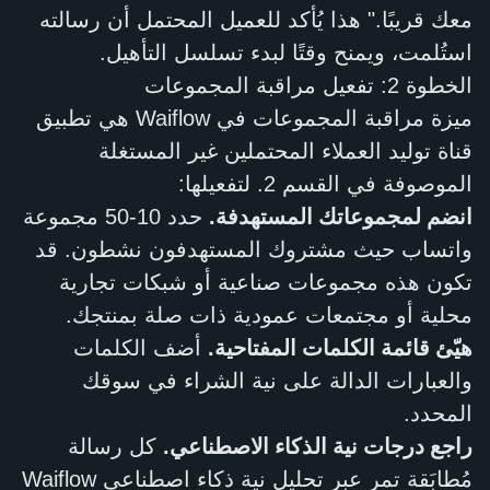
معك قريبًا." هذا يُأكد للعميل المحتمل أن رسالته
استُلمت، ويمنح وقتًا لبدء تسلسل التأهيل.
الخطوة 2: تفعيل مراقبة المجموعات
ميزة مراقبة المجموعات في Waiflow هي تطبيق
قناة توليد العملاء المحتملين غير المستغلة
الموصوفة في القسم 2. لتفعيلها:
انضم لمجموعاتك المستهدفة.
حدد 10-50 مجموعة
واتساب حيث مشتروك المستهدفون نشطون. قد
تكون هذه مجموعات صناعية أو شبكات تجارية
محلية أو مجتمعات عمودية ذات صلة بمنتجك.
هيّئ قائمة الكلمات المفتاحية.
أضف الكلمات
والعبارات الدالة على نية الشراء في سوقك
المحدد.
راجع درجات نية الذكاء الاصطناعي.
كل رسالة
مُطابَقة تمر عبر تحليل نية ذكاء اصطناعي Waiflow