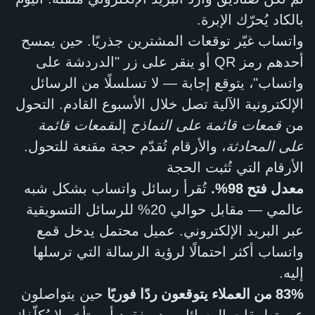
بالكاد يُحرّك الإبرة.
واتساب غيّر توقعات المشترين جذريًا. حين يمسح
أحدهم رمز QR أو ينقر على زر "الدردشة على
واتساب"، يتوقع إجابة — لا تسلسلًا من الرسائل
الإلكترونية الآلية تصل خلال الأسبوع القادم. التحول
من
قمعات قائمة على النماذج
إلى
قمعات قائمة
على المحادثة
، والأرقام تُقدّم حجة مقنعة للتحول.
الأرقام التي تُثبت الحجة
معدل فتح 98%.
تُقرأ رسائل واتساب بشكل شبه
عالمي — مقابل حوالي 20% للرسائل التسويقية
عبر البريد الإلكتروني. عميل محتمل يدخل قمع
واتساب أكثر احتمالًا لرؤية الرسالة التي ترسلها
إليه.
83% من العملاء يتوقعون ردًا فوريًا
حين يتواصلون