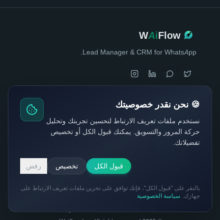
W
Ai
Flow
Lead Manager & CRM for WhatsApp.
🍪 نحن نقدر خصوصيتك
Quick Links
نستخدم ملفات تعريف الارتباط لتحسين تجربتك وتحليل
Privacy Policy
حركة المرور والتسويق. يمكنك قبول الكل أو تخصيص
تفضيلاتك.
Terms of Service
Usage Policy
قبول الكل
تخصيص
رفض
بالنقر على "قبول الكل"، فإنك توافق على تخزين ملفات تعريف الارتباط على
جهازك.
سياسة الخصوصية
by Waiflow Team
Made with