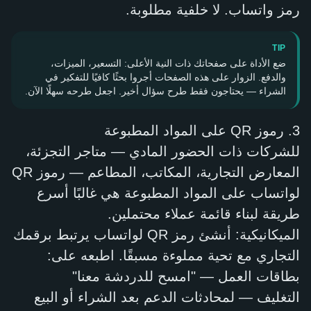
رمز واتساب. لا خلفية مطلوبة.
TIP
ضع الأداة على صفحاتك ذات النية الأعلى: التسعير، الميزات،
والدفع. الزوار على هذه الصفحات أجروا بحثًا كافيًا للتفكير في
الشراء — يحتاجون فقط طرح سؤال أخير. اجعل طرحه سهلًا الآن.
3. رموز QR على المواد المطبوعة
للشركات ذات الحضور المادي — متاجر التجزئة،
المعارض التجارية، المكاتب، المطاعم — رموز QR
لواتساب على المواد المطبوعة هي غالبًا أسرع
طريقة لبناء قائمة عملاء محتملين.
الميكانيكية: أنشئ رمز QR لواتساب يرتبط برقمك
التجاري مع تحية مملوءة مسبقًا. اطبعه على:
بطاقات العمل — "امسح للدردشة معنا"
التغليف — لمحادثات الدعم بعد الشراء أو البيع