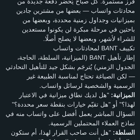
فرز مستمرة. كل صباح يُحضر دفعة جديدة من
محادثات واتساب — بعضها من مشترين جادين
بميزانيات وجداول زمنية محددة، وبعضها من
باحثين في مرحلة مبكرة لن يكونوا مستعدين
للشراء لأشهر، وبعضها لا يصلح أصلًا.
تكييف BANT لمحادثات واتساب
إطار تأهيل BANT (الميزانية، السلطة، الحاجة،
الجدول الزمني) يُترجَم بشكل جيد للتأهيل التحادثي
— لكن الصياغة تحتاج لمناسبة الطبيعة غير
الرسمية والشخصية لرسائل واتساب.
الميزانية:
"هل لديك نطاق ميزانية في الاعتبار
لهذا؟" أو "هل تقيّم خيارات بنقطة سعر محددة؟"
السؤال المباشر يعمل أفضل على واتساب منه في
نماذج العملاء المحتملين الرسمية.
السلطة:
"هل أنت صاحب القرار لهذا، أم ستكون