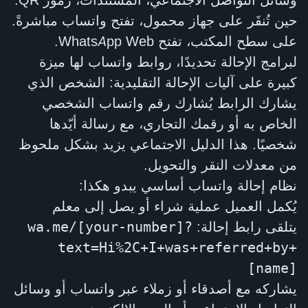
وسائل التواصل الاجتماعي، المستندات، رموز QR.
حين تُنقَر على جهاز محمول، تفتح واتساب مباشرةً.
على سطح المكتب، تفتح WhatsApp Web.
لبرامج الإحالة تحديدًا، روابط واتساب لها ميزة
كبيرة على آليات الإحالة التقليدية: الشخص الذي
يشارك الرابط يُشارك رقم واتساب الشخصي
الخاص به أو رقمك التجاري، مع رسالة أيّدها
شخصيًا. هذا الدليل الاجتماعي يزيد بشكل ملحوظ
من معدلات النقر والتحويل.
نظام إحالة واتساب أساسي يبدو هكذا:
يُكمل العميل عملية شراء أو يصل إلى معلم
يتلقى رابط إحالة:
wa.me/[your-number]?
text=Hi%2C+I+was+referred+by+
[name]
يشاركه مع أصدقاء أو زملاء عبر واتساب أو وسائل