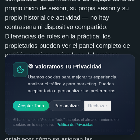
propio inicio de sesión, su propia sesión y su
propio historial de actividad — no hay
contraseña ni dispositivo compartido.
Diferencias de roles en la práctica: los
propietarios pueden ver el panel completo de
análisis, gestionar miembros del equipo y
reasignar cualquier conversación. Los
🍪 Valoramos Tu Privacidad
miembros ven la bandeja y pueden responder
Usamos cookies para mejorar tu experiencia,
a conversaciones asignadas. Puedes tener
analizar el tráfico y para marketing. Puedes
aceptar todo o personalizar tus preferencias.
múltiples propietarios — útil para un gerente
de ventas y un gerente de soporte que ambos
Aceptar Todo
Personalizar
Rechazar
necesitan visibilidad de administrador.
Paso 3: Configura la Asignación de Chats
Al hacer clic en "Aceptar Todo", aceptas el almacenamiento de
cookies en tu dispositivo.
Política de Privacidad
Con tu equipo conectado, el siguiente paso es
establecer cómo se asignan las